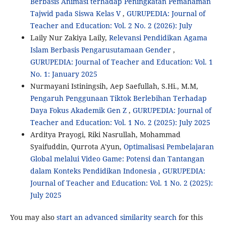
Berbasis Animasi terhadap Peningkatan Pemahaman
Tajwid pada Siswa Kelas V
,
GURUPEDIA: Journal of
Teacher and Education: Vol. 2 No. 2 (2026): July
Laily Nur Zakiya Laily,
Relevansi Pendidikan Agama
Islam Berbasis Pengarusutamaan Gender
,
GURUPEDIA: Journal of Teacher and Education: Vol. 1
No. 1: January 2025
Nurmayani Istiningsih, Aep Saefullah, S.Hi., M.M,
Pengaruh Penggunaan Tiktok Berlebihan Terhadap
Daya Fokus Akademik Gen Z
,
GURUPEDIA: Journal of
Teacher and Education: Vol. 1 No. 2 (2025): July 2025
Arditya Prayogi, Riki Nasrullah, Mohammad
Syaifuddin, Qurrota A'yun,
Optimalisasi Pembelajaran
Global melalui Video Game: Potensi dan Tantangan
dalam Konteks Pendidikan Indonesia
,
GURUPEDIA:
Journal of Teacher and Education: Vol. 1 No. 2 (2025):
July 2025
You may also
start an advanced similarity search
for this