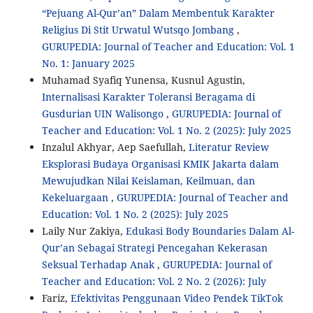
“Pejuang Al-Qur’an” Dalam Membentuk Karakter
Religius Di Stit Urwatul Wutsqo Jombang
,
GURUPEDIA: Journal of Teacher and Education: Vol. 1
No. 1: January 2025
Muhamad Syafiq Yunensa, Kusnul Agustin,
Internalisasi Karakter Toleransi Beragama di
Gusdurian UIN Walisongo
,
GURUPEDIA: Journal of
Teacher and Education: Vol. 1 No. 2 (2025): July 2025
Inzalul Akhyar, Aep Saefullah,
Literatur Review
Eksplorasi Budaya Organisasi KMIK Jakarta dalam
Mewujudkan Nilai Keislaman, Keilmuan, dan
Kekeluargaan
,
GURUPEDIA: Journal of Teacher and
Education: Vol. 1 No. 2 (2025): July 2025
Laily Nur Zakiya,
Edukasi Body Boundaries Dalam Al-
Qur’an Sebagai Strategi Pencegahan Kekerasan
Seksual Terhadap Anak
,
GURUPEDIA: Journal of
Teacher and Education: Vol. 2 No. 2 (2026): July
Fariz,
Efektivitas Penggunaan Video Pendek TikTok