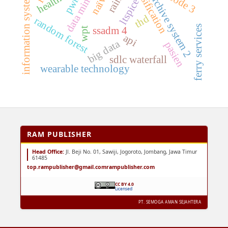
digital archive system 2
classification
data mining
qr code 3
information systems
pwm
ltspice
thd
random forest
ferry services
ssadm 4
wpt
api
big data
pasien
sdlc waterfall
wearable technology
RAM PUBLISHER
Head Office:
Jl. Beji No. 01, Sawiji, Jogoroto, Jombang, Jawa Timur
61485
top.rampublisher@gmail.com
rampublisher.com
CC BY 4.0
Licensed
PT. SEMOGA AMAN SEJAHTERA