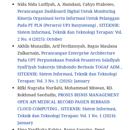
Nida Nida Lutfiyah, A. Hamdani, Cahyo Prabowo,
Perancangan Dashboard Digital Untuk Monitoring
Kinerja Organisasi Serta Informasi Untuk Pelanggan
Pada PT PLN (Persero) UP3 Banyuwangi
,
SITEKNIK:
Sistem Informasi, Teknik dan Teknologi Terapan: Vol.
2 No. 4 (2025): October
Akhlis Munazilin, Arif Ferdiansyah, Bagus Maulana
Zulkarnain,
Perancangan Enterprise Architecture
Pada UPT Perpustakaan Pondok Pesantren Salafiyah
Syafi’iyah Sukorejo Situbondo Berbasis TOGAF ADM
,
SITEKNIK: Sistem Informasi, Teknik dan Teknologi
Terapan: Vol. 3 No. 1 (2026): January
Rifki Nugraha Nurilahi, Mohammad Miswan, RD.
Rokhmad Saedudin,
PROSES BISNIS MANAGEMENT
OPEN API MEDICAL RECORD PASIEN BERBASIS
CLOUD COMPUTING
,
SITEKNIK: Sistem Informasi,
Teknik dan Teknologi Terapan: Vol. 1 No. 1 (2024):
January
Fima Yardhaka Kabira, Bagus Saputro, Dewi