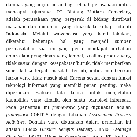
dampak yang begitu besar bagi sebuah perusahaan untuk
mencapai tujuannya. PT. Bintang Mutiara Cemerlang
adalah perusahaan yang bergerak di bidang distribusi
makanan dan minuman yang dipasok ke setiap kota di
Indonesia. Melalui wawancara yang kami lakukan,
diketahui beberapa hal yang menjadi sumber
permasalahan saat ini yang perlu mendapat perhatian
antara lain pengiriman yang lambat, kualitas produk yang
tidak sesuai dengan kesepakatan/buruk, tidak memberikan
solusi ketika terjadi masalah. terjadi, untuk memberikan
harga yang tidak masuk akal. Karena sesuai dengan fungsi
teknologi informasi yang memiliki peran penting, maka
diperlukan evaluasi tata kelola untuk mengetahui
kapabilitas yang dimiliki oleh suatu teknologi informasi.
Pada penelitian ini
framework
yang digunakan adalah
framework
COBIT 5 dengan tahapan
Assessment Process
Activities
. Domain yang digunakan dalam penelitian ini
adalah EDM02 (
Ensure Benefits Delivery
), BAI06 (
Manage
Changes
), DSS01 (
Manage Operations
). Agar PT. Bintang