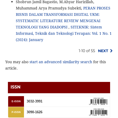
Shobrun Jamil Bagastio, M.Ahyar Harizillah,
Muhammad Arya Pramudya Subekti,
PERAN PROSES
BISNIS DALAM TRANSFORMASI DIGITAL UKM:
SYSTEMATIC LITERATURE REVIEW MENGENAI
TEKNOLOGI YANG DIADOPSI
,
SITEKNIK: Sistem
Informasi, Teknik dan Teknologi Terapan: Vol. 1 No. 1
(2024): January
1-10 of 55
NEXT
You may also
start an advanced similarity search
for this
article.
ISSN
3032-3991
E-ISSN
3090-1626
P-ISSN