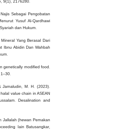
e, 9(1), 2176280.
 Najis Sebagai Pengobatan
Menurut Yusuf Al-Qardhawi
s Syariah dan Hukum.
 Mineral Yang Berasal Dari
ut Ibnu Abidin Dan Wahbah
ukum.
on genetically modified food.
 1–30.
& Jamaludin, M. H. (2023).
 halal value chain in ASEAN
russalam. Desalination and
wan Jallalah (hewan Pemakan
ceeding Iain Batusangkar,