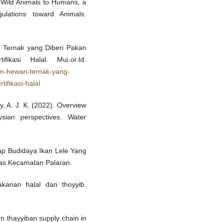
m Wild Animals to Humans, a
ulations toward Animals.
n Ternak yang Diberi Pakan
kasi Halal. Mui.or.Id.
pkan-hewan-ternak-yang-
ifikasi-halal
y, A. J. K. (2022). Overview
ysian perspectives. Water
dap Budidaya Ikan Lele Yang
uas Kecamatan Palaran.
akanan halal dan thoyyib.
an thayyiban supply chain in