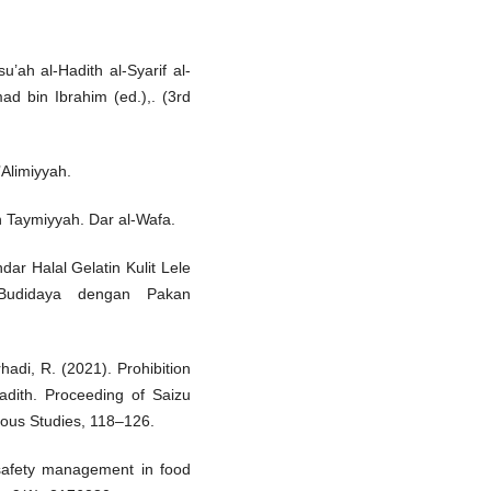
’ah al-Hadith al-Syarif al-
ad bin Ibrahim (ed.),. (3rd
’Alimiyyah.
n Taymiyyah. Dar al-Wafa.
dar Halal Gelatin Kulit Lele
a Budidaya dengan Pakan
rhadi, R. (2021). Prohibition
adith. Proceeding of Saizu
gious Studies, 118–126.
 safety management in food