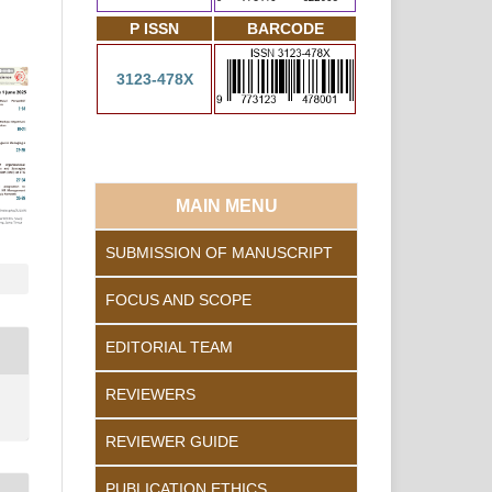
P ISSN
BARCODE
3123-478X
MAIN MENU
SUBMISSION OF MANUSCRIPT
FOCUS AND SCOPE
EDITORIAL TEAM
REVIEWERS
REVIEWER GUIDE
PUBLICATION ETHICS