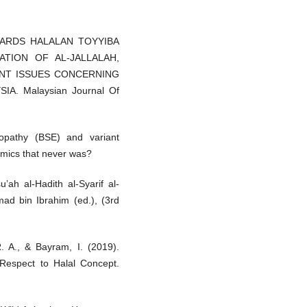
TOWARDS HALALAN TOYYIBA
ATION OF AL-JALLALAH,
ENT ISSUES CONCERNING
A. Malaysian Journal Of
lopathy (BSE) and variant
emics that never was?
’ah al-Hadith al-Syarif al-
mad bin Ibrahim (ed.), (3rd
R. A., & Bayram, I. (2019).
Respect to Halal Concept.