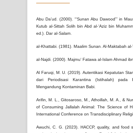
Abu Da’ud. (2000). ‘“Sunan Abu Dawood”’ in Mausu
Kutub al-Sittah Solih bin Abd al-‘Aziz bin Muhamm
ed.). Dar al-Salam.
al-Khattabi. (1981). Maalim Sunan. Al-Maktabah al-
al-Najdi. (2000). Majmu‘ Fatawa al-Islam Ahmad ib
Al Faruqi, M. U. (2019). Autentikasi Kepatutan Stan
dari Periodisasi Karantina (Istihalah) pad
Mengandung Kontaminan Babi.
Arifin, M. L., Gitosaroso, M., Athoillah, M. A., & Nu
of Consuming Jallalah Animal: The Science of H
International Conference on Transdisciplinary Reli
Awuchi, C. G. (2023). HACCP, quality, and food