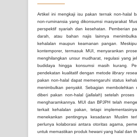
Artikel ini mengkaji isu pakan ternak non-halal
non-ruminansia yang dikonsumsi masyarakat Musli
perspektif syariah dan kesehatan. Pemberian pak
darah, atau bahan najis lainnya menimbulka
kehalalan maupun keamanan pangan. Meskipu
kontemporer, termasuk MUI, menyarankan pros
menghilangkan unsur mudharat, regulasi yang jela
budidaya hingga konsumsi masih kurang. Pen
pendekatan kualitatif dengan metode
library rese
pakan non-halal dapat memengaruhi status kehal
menimbulkan penyakit. Sebagian membolehkan
diberi pakan non-halal (
jallalah
)
setelah proses
mengharamkannya. MUI dan BPJPH telah mengelu
terkait kehalalan pakan, tetapi implementasiny
menekankan pentingnya kesadaran Muslim te
perlunya kolaborasi antara otoritas agama, pemer
untuk memastikan produk hewani yang halal dan th