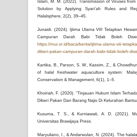
Islam, M. M. (2022). Transmission of Viruses fro
Solution by Applying Syari’ah Rules and Reg
Halalsphere, 2(2), 39–45.
Junaidi. (2024). Ijtima Ulama VIII Tetapkan Hewa
Campuran Darah Babi Tidak Boleh Disertifi
https://mui.or.id/baca/berita/ijtima-ulama-viii-teta
diberi-pakan-campuran-darah-babi-tidak-boleh-disert
Kartika, B., Parson, S. W., Kassim, Z., & Chowdhur
of halal freshwater aquaculture system: Mala
Conservation & Management, 6(1), 1–5.
Khoiriah, F. (2020). “Tinjauan Hukum Islam Terha
Diberi Pakan Dari Barang Najis Di Kelurahan Bant
Kusuma, T. S., & Kurniawati, A. D. (2021). M
Universitas Brawijaya Press.
Maryuliano, I., & Andarwulan, N. (2024). The halal