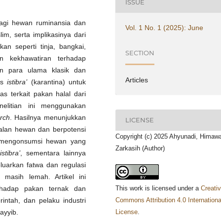
ISSUE
 bagi hewan ruminansia dan
Vol. 1 No. 1 (2025): June
m, serta implikasinya dari
an seperti tinja, bangkai,
SECTION
n kekhawatiran terhadap
n para ulama klasik dan
Articles
es
istibra’
(karantina) untuk
s terkait pakan halal dari
elitian ini menggunakan
arch
. Hasilnya menunjukkan
LICENSE
alan hewan dan berpotensi
Copyright (c) 2025 Ahyunadi, Himaw
 mengonsumsi hewan yang
Zarkasih (Author)
istibra’
, sementara lainnya
arkan fatwa dan regulasi
a masih lemah. Artikel ini
rhadap pakan ternak dan
This work is licensed under a
Creati
intah, dan pelaku industri
Commons Attribution 4.0 Internationa
ayyib.
License
.