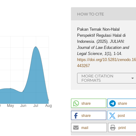
HOW TO CITE
Pakan Ternak Non-Halal
Perspektif Regulasi Halal di
Indonesia. (2025).
JULIAN:
Journal of Law Education and
Legal Science
,
1
(1), 1-14.
https://doi.org/10.5281/zenodo.1
443267
MORE CITATION
FORMATS
share
share
share
post
mail
print