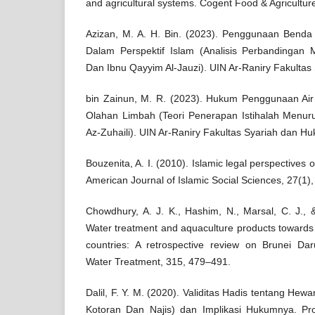
and agricultural systems. Cogent Food & Agricultur
Azizan, M. A. H. Bin. (2023). Penggunaan Benda
Dalam Perspektif Islam (Analisis Perbandingan 
Dan Ibnu Qayyim Al-Jauzi). UIN Ar-Raniry Fakulta
bin Zainun, M. R. (2023). Hukum Penggunaan Air
Olahan Limbah (Teori Penerapan Istihalah Menur
Az-Zuhaili). UIN Ar-Raniry Fakultas Syariah dan H
Bouzenita, A. I. (2010). Islamic legal perspectives 
American Journal of Islamic Social Sciences, 27(1),
Chowdhury, A. J. K., Hashim, N., Marsal, C. J., 
Water treatment and aquaculture products towards
countries: A retrospective review on Brunei Da
Water Treatment, 315, 479–491.
Dalil, F. Y. M. (2020). Validitas Hadis tentang He
Kotoran Dan Najis) dan Implikasi Hukumnya. Pro