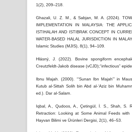
1(2), 209–218.
Ghazali, U. Z. M., & Sabjan, M. A. (2024). 
IMPLEMENTATION IN MALAYSIA: THE APPLIC
ISTIHALAH AND ISTIBRAK CONCEPT IN CURR
WATER-BASED HALAL JURISDICTION IN MALAYSI
Islamic Studies (MJIS), 8(1), 94–109.
Hlásný, J. (2022). Bovine spongiform encepha
Creutzfeldt-Jakob disease (vCJD);“infectious” epid
Ibnu Majah. (2000). ‘“Sunan Ibn Majah”’ in Mausu
Kutub al-Sittah Solih bin Abd al-‘Aziz bin Muham
ed.). Dar al-Salam.
Iqbal, A., Qudoos, A., Çetingül, İ. S., Shah, S. 
Retraction: Looking at Some Animal Feeds with 
Hayvan Bilimi ve Ürünleri Dergisi, 2(1), 46–53.