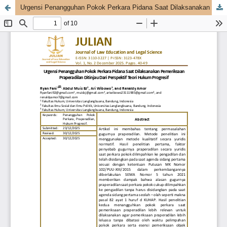
Urgensi Penangguhan Pokok Perkara Pidana Saat Dilaksanakan Pemeriksaan Praperadilan Ditinjau Dari Perspektif Teori Hukum Progresif