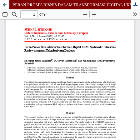
PERAN PROSES BISNIS DALAM TRANSFORMASI DIGITAL UKM: SYSTEMATIC LITERATURE REVIEW MENGENAI TEKNOLOGI YANG DIADOPSI