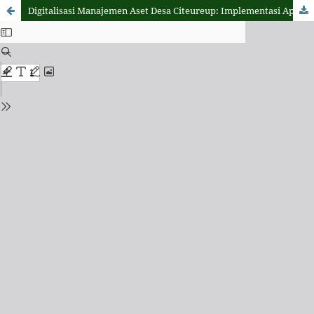
Digitalisasi Manajemen Aset Desa Citeureup: Implementasi Aplikasi untuk Pengelolaan Aset yang Transparan dan Efisien