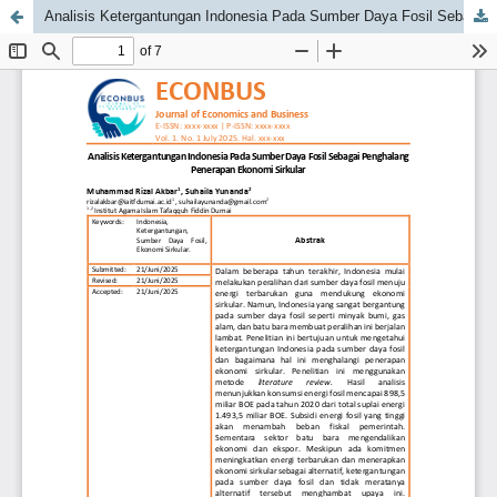
Analisis Ketergantungan Indonesia Pada Sumber Daya Fosil Sebagai Penghalang Penerapan Ekonomi Sirkular